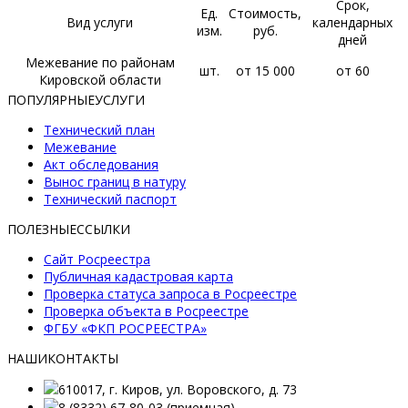
Срок,
Ед.
Стоимость,
Вид услуги
календарных
изм.
руб.
дней
Межевание по районам
шт.
от 15 000
от 60
Кировской области
ПОПУЛЯРНЫЕ
УСЛУГИ
Технический план
Межевание
Акт обследования
Вынос границ в натуру
Технический паспорт
ПОЛЕЗНЫЕ
ССЫЛКИ
Сайт Росреестра
Публичная кадастровая карта
Проверка статуса запроса в Росреестре
Проверка объекта в Росреестре
ФГБУ «ФКП РОСРЕЕСТРА»
НАШИ
КОНТАКТЫ
610017, г. Киров, ул. Воровского, д. 73
8 (8332) 67-80-03 (приемная)