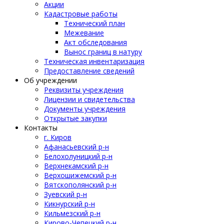
Акции
Кадастровые работы
Технический план
Межевание
Акт обследования
Вынос границ в натуру
Техническая инвентаризация
Предоставление сведений
Об учреждении
Реквизиты учреждения
Лицензии и свидетельства
Документы учреждения
Открытые закупки
Контакты
г. Киров
Афанасьевский р-н
Белохолуницкий р-н
Верхнекамский р-н
Верхошижемский р-н
Вятскополянский р-н
Зуевский р-н
Кикнурский р-н
Кильмезский р-н
Кирово-Чепецкий р-н