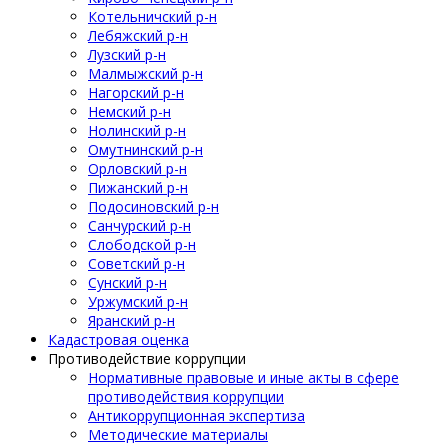
Котельничский р-н
Лебяжский р-н
Лузский р-н
Малмыжский р-н
Нагорский р-н
Немский р-н
Нолинский р-н
Омутнинский р-н
Орловский р-н
Пижанский р-н
Подосиновский р-н
Санчурский р-н
Слободской р-н
Советский р-н
Сунский р-н
Уржумский р-н
Яранский р-н
Кадастровая оценка
Противодействие коррупции
Нормативные правовые и иные акты в сфере
противодействия коррупции
Антикоррупционная экспертиза
Методические материалы