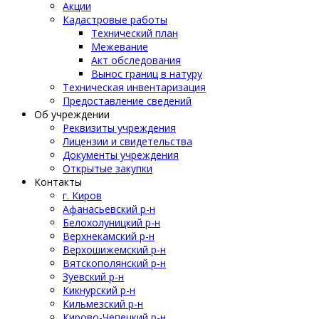
Акции
Кадастровые работы
Технический план
Межевание
Акт обследования
Вынос границ в натуру
Техническая инвентаризация
Предоставление сведений
Об учреждении
Реквизиты учреждения
Лицензии и свидетельства
Документы учреждения
Открытые закупки
Контакты
г. Киров
Афанасьевский р-н
Белохолуницкий р-н
Верхнекамский р-н
Верхошижемский р-н
Вятскополянский р-н
Зуевский р-н
Кикнурский р-н
Кильмезский р-н
Кирово-Чепецкий р-н