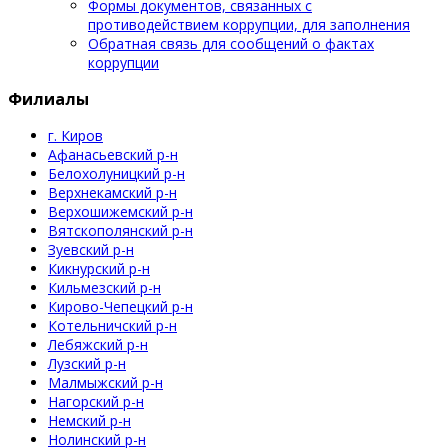
Формы документов, связанных с
противодействием коррупции, для заполнения
Обратная связь для сообщений о фактах
коррупции
Филиалы
г. Киров
Афанасьевский р-н
Белохолуницкий р-н
Верхнекамский р-н
Верхошижемский р-н
Вятскополянский р-н
Зуевский р-н
Кикнурский р-н
Кильмезский р-н
Кирово-Чепецкий р-н
Котельничский р-н
Лебяжский р-н
Лузский р-н
Малмыжский р-н
Нагорский р-н
Немский р-н
Нолинский р-н