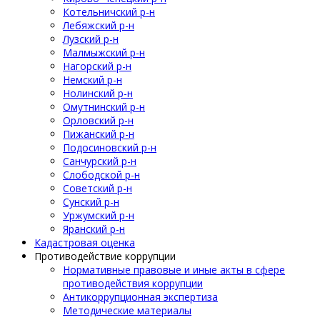
Котельничский р-н
Лебяжский р-н
Лузский р-н
Малмыжский р-н
Нагорский р-н
Немский р-н
Нолинский р-н
Омутнинский р-н
Орловский р-н
Пижанский р-н
Подосиновский р-н
Санчурский р-н
Слободской р-н
Советский р-н
Сунский р-н
Уржумский р-н
Яранский р-н
Кадастровая оценка
Противодействие коррупции
Нормативные правовые и иные акты в сфере
противодействия коррупции
Антикоррупционная экспертиза
Методические материалы