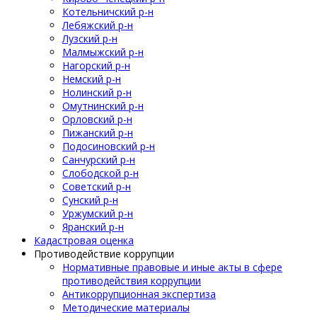
Котельничский р-н
Лебяжский р-н
Лузский р-н
Малмыжский р-н
Нагорский р-н
Немский р-н
Нолинский р-н
Омутнинский р-н
Орловский р-н
Пижанский р-н
Подосиновский р-н
Санчурский р-н
Слободской р-н
Советский р-н
Сунский р-н
Уржумский р-н
Яранский р-н
Кадастровая оценка
Противодействие коррупции
Нормативные правовые и иные акты в сфере
противодействия коррупции
Антикоррупционная экспертиза
Методические материалы