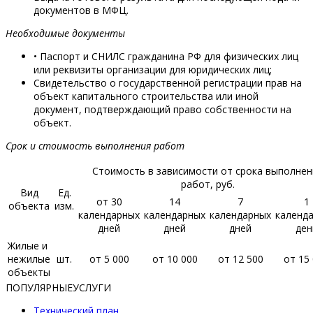
документов в МФЦ.
Необходимые документы
• Паспорт и СНИЛС гражданина РФ для физических лиц
или реквизиты организации для юридических лиц;
Свидетельство о государственной регистрации прав на
объект капитального строительства или иной
документ, подтверждающий право собственности на
объект.
Срок и стоимость выполнения работ
Стоимость в зависимости от срока выполнен
работ, руб.
Вид
Ед.
от 30
14
7
1
объекта
изм.
календарных
календарных
календарных
календ
дней
дней
дней
ден
Жилые и
нежилые
шт.
от 5 000
от 10 000
от 12 500
от 15
объекты
ПОПУЛЯРНЫЕ
УСЛУГИ
Технический план