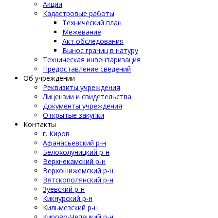
Акции
Кадастровые работы
Технический план
Межевание
Акт обследования
Вынос границ в натуру
Техническая инвентаризация
Предоставление сведений
Об учреждении
Реквизиты учреждения
Лицензии и свидетельства
Документы учреждения
Открытые закупки
Контакты
г. Киров
Афанасьевский р-н
Белохолуницкий р-н
Верхнекамский р-н
Верхошижемский р-н
Вятскополянский р-н
Зуевский р-н
Кикнурский р-н
Кильмезский р-н
Кирово-Чепецкий р-н